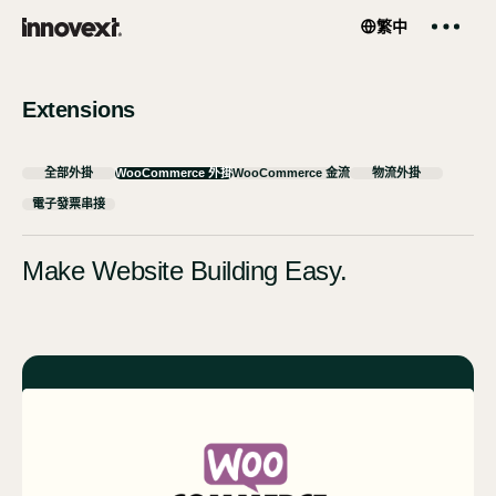
繁中
EN
繁中
Services
服務項目
Extensions
About
關於我們
全部外掛
WooCommerce 外掛
WooCommerce 金流
物流外掛
電子發票串接
Works
作品案例
Make Website Building Easy.
Works
外掛商城
Insights
部落格
My Account
會員中心